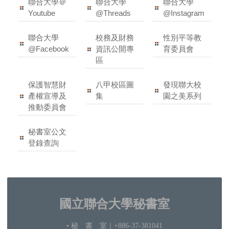
聯合大學＠
聯合大學
聯合大學
Youtube
@Threads
@Instagram
聯合大學
校務及財務
性別平等教
@Facebook
資訊公開專
育委員會
區
保護智慧財
八甲校區圖
發現聯大校
產權宣導及
集
園之美系列
推動委員會
秘書室公文
登錄查詢
國立聯合大學秘書室
• 秘 書 室
｜+886-37-381041