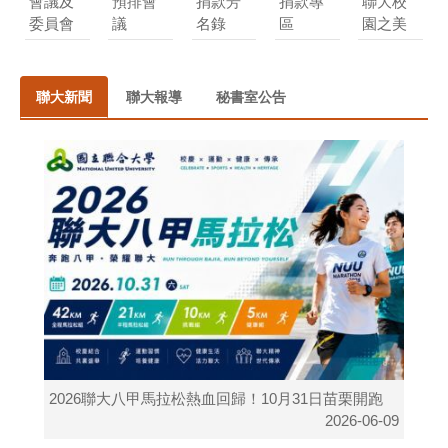
會議及
預排會
捐款芳
捐款專
聯大校
委員會
議
名錄
區
園之美
聯大新聞
聯大報導
秘書室公告
2026聯大八甲馬拉松熱血回歸！10月31日苗栗開跑
2026-06-09