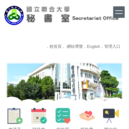
跳
到
主
要
內
Top
容
區
．
校首頁
．
網站導覽
．
English
．
管理入口