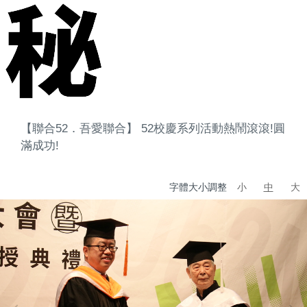
【聯合52．吾愛聯合】 52校慶系列活動熱鬧滾滾!圓
滿成功!
字體大小調整
小
中
大