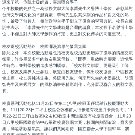
迎來了第一位院士級師資，嘉惠聯合學子
今年校慶的亮點之一為頒授文學大師李喬先生名譽博士學位，表彰其對
台灣文學與文化的卓越貢獻，李喬先生以其深刻的作品和對文化的熱
忱，啟發了無數人，相信對聯合學子樹立了優良的學習典範。校長在致
詞中表示：「李喬先生的文學成就是台灣的瑰寶，本次授予名譽博士學
位，不僅是對大師文學創作的肯定，更是對文化傳承的高度重視。」
校友返校活動熱絡，校園瀰漫濃厚的懷舊氛圍
除此之外，本次校慶活動還包括校友返校活動更增添了濃厚的情感交流
氛圍，許多畢業多年的校友重返母校，「開甕」重啟時光膠囊，追憶學
生時光，並對學校的進步感到驕傲。「校友藝文聯展」更是吸引了師
生、校友及業界人士參觀，展覽由校友總會、傑出校友協會、中區校友
會主辦，校友吳純裕先生、吳延川先生、何宗烈先生的水墨書法、胡國
智先生及林秀君女士的風格油畫等精彩創作，充分展現聯合人的藝文素
養。
校慶系列活動包括11月22日在第二(八甲)校區田徑場舉行校慶運動大
會、11月20-23日二坪山校區公弢樓前人行步道有校慶胖卡美食街，11
月22-22日二坪山校區K2 & K3教室中間道路設有校慶園遊會，11月23
日八甲校區國際會議中心舉辦校慶歌唱大賽，校園內熱鬧滾滾，賓客雲
集，洋溢著歡樂氣氛。讓我們共同期待，國立聯合大學下個52年，將