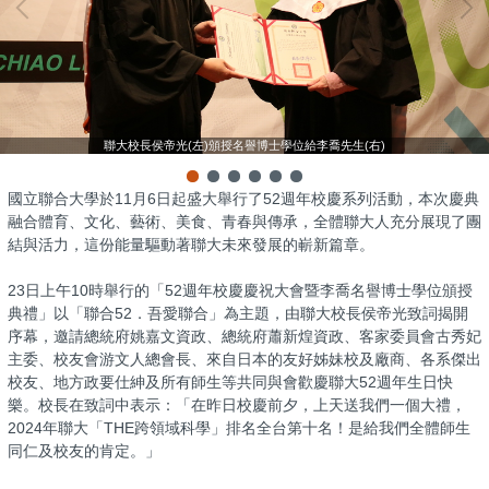
聯大校長侯帝光(左)頒授名譽博士學位給李喬先生(右)
國立聯合大學於11月6日起盛大舉行了52週年校慶系列活動，本次慶典
融合體育、文化、藝術、美食、青春與傳承，全體聯大人充分展現了團
結與活力，這份能量驅動著聯大未來發展的嶄新篇章。
23日上午10時舉行的「52週年校慶慶祝大會暨李喬名譽博士學位頒授
典禮」以「聯合52．吾愛聯合」為主題，由聯大校長侯帝光致詞揭開
序幕，邀請總統府姚嘉文資政、總統府蕭新煌資政、客家委員會古秀妃
主委、校友會游文人總會長、來自日本的友好姊妹校及廠商、各系傑出
校友、地方政要仕紳及所有師生等共同與會歡慶聯大52週年生日快
樂。校長在致詞中表示：「在昨日校慶前夕，上天送我們一個大禮，
2024年聯大「THE跨領域科學」排名全台第十名！是給我們全體師生
同仁及校友的肯定。」