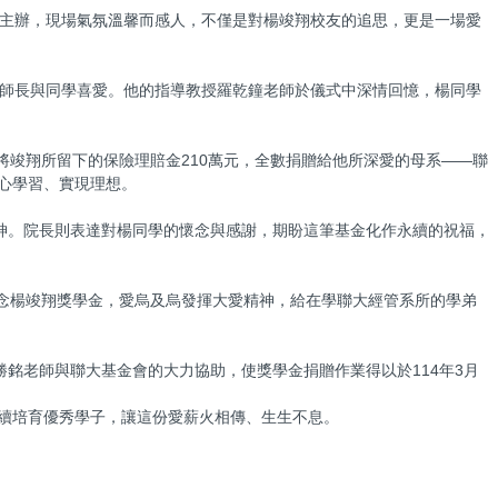
系主辦，現場氣氛溫馨而感人，不僅是對楊竣翔校友的追思，更是一場愛
受師長與同學喜愛。他的指導教授羅乾鐘老師於儀式中深情回憶，楊同學
將竣翔所留下的保險理賠金210萬元，全數捐贈給他所深愛的母系——聯
心學習、實現理想。
神。院長則表達對楊同學的懷念與感謝，期盼這筆基金化作永續的祝福，
念楊竣翔獎學金，愛烏及烏發揮大愛精神，給在學聯大經管系所的學弟
銘老師與聯大基金會的大力協助，使獎學金捐贈作業得以於114年3月
續培育優秀學子，讓這份愛薪火相傳、生生不息。