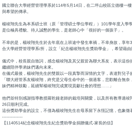
國立聯合大學經營管理學系於114年5月14日，在二坪山校區立德樓
與希望的傳承。
楊竣翔先生為本系碩士班（原「管理碩士學位學程」）101學年度入學
是位極具禮貌、待人誠懇的學生，是老師心中「很好的一個孩子」。
不幸的是，楊竣翔先生於去年底在上班途中發生車禍，不幸身故，享年3
合大學經營管理學系/所，設立「紀念楊竣翔先生獎助學金」，希望藉
儀式中，校長親自致詞，感念楊竣翔及其父親皆為聯大系友，表示這份
繼續陪伴學弟妹們邁向未來。
在儀式最後，楊竣翔先生的雙親以一段真摯而深情的文字，表達對兒子
「聯大經管系友楊竣翔，終究是父母生命中的ㄧ個過客，悲歡離合無奈
妹們精神鼓勵，延續幫楊竣翔完成實現貢獻社會的理想……」
他們並特別感謝指導教授羅乾鐘老師的栽培與關愛，以及所有教導過竣翔
26日順利完成。
這份獎助學金的設立，不僅為楊竣翔先生在母系留下永恆記憶，也象徵
--------------
【1140514紀念楊竣翔先生紀念獎助學金捐贈儀式-家長的信】