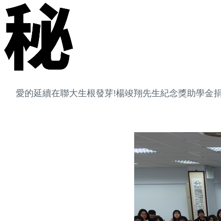
愛的延續在聯大生根發芽!楊竣翔先生紀念獎助學金