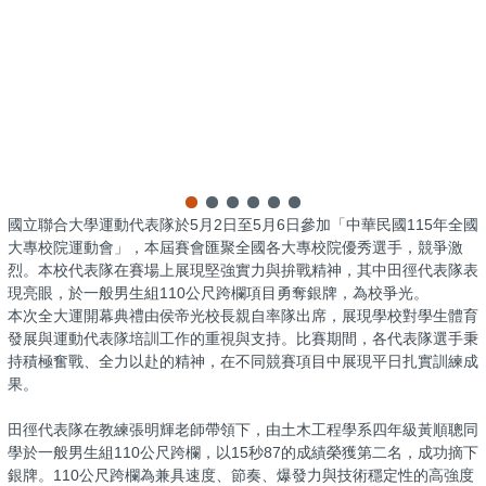
國立聯合大學運動代表隊於5月2日至5月6日參加「中華民國115年全國
大專校院運動會」，本屆賽會匯聚全國各大專校院優秀選手，競爭激
烈。本校代表隊在賽場上展現堅強實力與拚戰精神，其中田徑代表隊表
現亮眼，於一般男生組110公尺跨欄項目勇奪銀牌，為校爭光。
本次全大運開幕典禮由侯帝光校長親自率隊出席，展現學校對學生體育
發展與運動代表隊培訓工作的重視與支持。比賽期間，各代表隊選手秉
持積極奮戰、全力以赴的精神，在不同競賽項目中展現平日扎實訓練成
果。
田徑代表隊在教練張明輝老師帶領下，由土木工程學系四年級黃順聰同
學於一般男生組110公尺跨欄，以15秒87的成績榮獲第二名，成功摘下
銀牌。110公尺跨欄為兼具速度、節奏、爆發力與技術穩定性的高強度