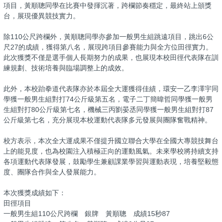
項目，黃順聰同學在比賽中發揮沉著，跨欄節奏穩定，最終站上頒獎
台，展現優異競技實力。
除110公尺跨欄外，黃順聰同學亦參加一般男生組跳遠項目，跳出6公
尺27的成績，獲得第八名，展現跨項目參賽能力與全方位田徑實力。
此次獲獎不僅是選手個人長期努力的成果，也展現本校田徑代表隊在訓
練規劃、技術培養與臨場調整上的成效。
此外，本校跆拳道代表隊亦於本屆全大運獲得佳績，環安一乙李澤宇同
學獲一般男生組對打74公斤級第五名，電子二丁簡暐哲同學獲一般男
生組對打80公斤級第七名，機械三丙劉晏丞同學獲一般男生組對打87
公斤級第七名，充分展現本校運動代表隊多元發展與團隊奮戰精神。
校方表示，本次全大運成果不僅提升國立聯合大學在全國大專競技舞台
上的能見度，也為校園注入積極正向的運動風氣。未來學校將持續支持
各項運動代表隊發展，鼓勵學生兼顧課業學習與運動表現，培養堅毅態
度、團隊合作與全人發展能力。
本次獲獎成績如下：
田徑項目
一般男生組110公尺跨欄 銀牌 黃順聰 成績15秒87