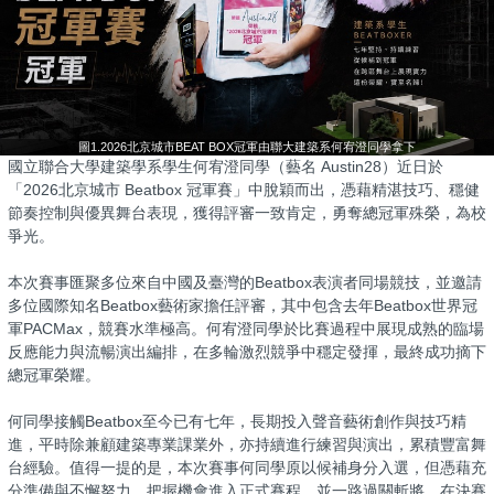
圖1.2026北京城市BEAT BOX冠軍由聯大建築系何宥澄同學拿下
國立聯合大學建築學系學生何宥澄同學（藝名 Austin28）近日於
「2026北京城市 Beatbox 冠軍賽」中脫穎而出，憑藉精湛技巧、穩健
節奏控制與優異舞台表現，獲得評審一致肯定，勇奪總冠軍殊榮，為校
爭光。
本次賽事匯聚多位來自中國及臺灣的Beatbox表演者同場競技，並邀請
多位國際知名Beatbox藝術家擔任評審，其中包含去年Beatbox世界冠
軍PACMax，競賽水準極高。何宥澄同學於比賽過程中展現成熟的臨場
反應能力與流暢演出編排，在多輪激烈競爭中穩定發揮，最終成功摘下
總冠軍榮耀。
何同學接觸Beatbox至今已有七年，長期投入聲音藝術創作與技巧精
進，平時除兼顧建築專業課業外，亦持續進行練習與演出，累積豐富舞
台經驗。值得一提的是，本次賽事何同學原以候補身分入選，但憑藉充
分準備與不懈努力，把握機會進入正式賽程，並一路過關斬將，在決賽