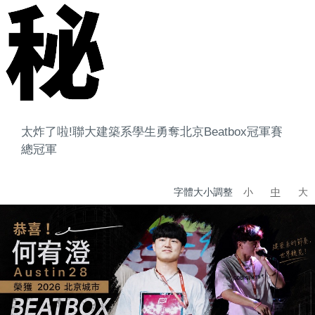
太炸了啦!聯大建築系學生勇奪北京Beatbox冠軍賽
總冠軍
字體大小調整
小
中
大