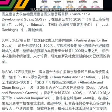
聯大永續發展影響力排名躋身全球前300名
國立聯合大學積極響應聯合國永續發展目標（Sustainable
Development Goals, SDGs），在最新公布的 2026年《泰晤士高等教
育（Times Higher Education, THE）永續發展影響力排名》（Impact
Rankings） 中，再創佳績。
其中，第17項目標「促進目標實現的夥伴關係（Partnerships for the
Goals）」躋身全球第201–300名，展現本校長期深化跨域合作與國際
鏈結的成果；整體永續影響力亦提升至全球前1,000所大學之列，顯示
本校推動永續治理、人才培育、研究創新及社會實踐的努力已獲國際肯
定。
除SDG 17表現亮眼外，國立聯合大學在多項永續發展目標亦有優異成
果，包括「SDG 6 淨水及衛生（Clean Water and Sanitation）」排名
全球第201–300名；「SDG 7 可負擔及潔淨能源（Affordable and
Clean Energy）」及「SDG 8 合適的工作及經濟成長（Decent Work
and Economic Growth）」皆名列全球第301–400名；「SDG 10 減少
不平等（Reduced Inequalities）」則排名全球第401–600名。各項成
果充分展現本校在環境永續、能源轉型、社會責任與公平包容等面向持
續投入，並透過教學、研究與服務，積極回應全球永續發展的重要議