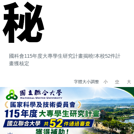
國科會115年度大專學生研究計畫揭曉!本校52件計
畫獲核定
字體大小調整
小
中
大