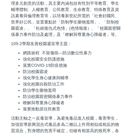
理多元創意的活動，其主要內涵包括有性別平等教育、學生
輔導體制、人權教育、公民教育、生命教育、特殊教育及資
訊素養與倫理教育等，以培養新世紀所需的「社會好國民、
世界好公民」並置重點於「防制學生藥物濫用」、「防制校
園霸凌」、「杜絕復仇式色情」(色情報復）、「校園親密關
係暴力事件防治及處理」及「瞭解與尊重身心障礙者」等。
109-2學期友善校園週宣導主題：
網路旅程 不留傷痕—防治數位性暴力
強化校園安全防護措施
落實COVID-19防疫措施
防治校園霸凌
強化學生身心健康與輔導
強化校園自殺防治工作
防治學生藥物濫用
防治校園親密關係暴力事件
瞭解與尊重身心障礙者
落實推動原住民教育
活動主軸之一反毒宣導，為避免毒品進入校園，毒害學生，
加強宣導新興混合式毒品多為二種以上作用相似或相反的物
質混合，對身體的危害不確定，但確有相當高的致死率，各