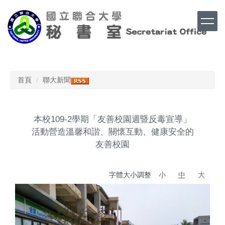
跳
到
主
要
內
Top
容
區
首頁
聯大新聞
本校109-2學期「友善校園週暨反毒宣導」
活動營造溫馨和諧、關懷互動、健康安全的
友善校園
字體大小調整
小
中
大