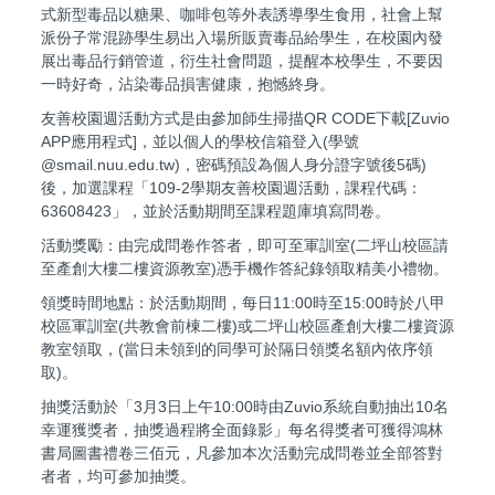
式新型毒品以糖果、咖啡包等外表誘導學生食用，社會上幫
派份子常混跡學生易出入場所販賣毒品給學生，在校園內發
展出毒品行銷管道，衍生社會問題，提醒本校學生，不要因
一時好奇，沾染毒品損害健康，抱憾終身。
友善校園週活動方式是由參加師生掃描QR CODE下載[Zuvio
APP應用程式]，並以個人的學校信箱登入(學號
@smail.nuu.edu.tw)，密碼預設為個人身分證字號後5碼)
後，加選課程「109-2學期友善校園週活動，課程代碼：
63608423」，並於活動期間至課程題庫填寫問卷。
活動獎勵：由完成問卷作答者，即可至軍訓室(二坪山校區請
至產創大樓二樓資源教室)憑手機作答紀錄領取精美小禮物。
領獎時間地點：於活動期間，每日11:00時至15:00時於八甲
校區軍訓室(共教會前棟二樓)或二坪山校區產創大樓二樓資源
教室領取，(當日未領到的同學可於隔日領獎名額內依序領
取)。
抽獎活動於「3月3日上午10:00時由Zuvio系統自動抽出10名
幸運獲獎者，抽獎過程將全面錄影」每名得獎者可獲得鴻林
書局圖書禮卷三佰元，凡參加本次活動完成問卷並全部答對
者者，均可參加抽獎。