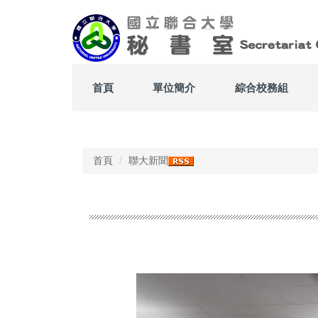
跳
到
主
要
內
容
首頁
單位簡介
綜合校務組
區
Top
首頁
聯大新聞