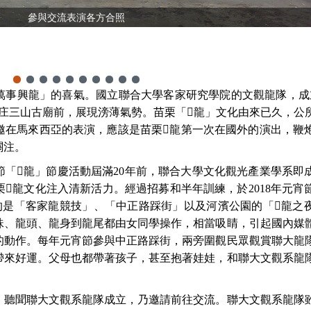
參與交流表演各方合照
萬事興龍」的喜氣。國立聯合大學客家研究學院的文觀龍隊，成
庄三山古廟前，展現滂薄氣勢。苗栗「
𪹚
龍」文化由來已久，公
邀在馬來西亞的表演，應該是苗栗
𪹚
龍第一次在國外的演出，鞭
關注。
節「
𪹚
龍」節慶活動屆滿
20
年前，聯合大學文化觀光產業學系即
栗
𪹚
龍文化注入清新活力。經過招募和半年訓練，於
2018
年元宵
的是「客家龍競技」、「中正路踩街」以及河濱公園的「
𪹚
龍之
珠、龍頭、龍身到龍尾都由女同學操作，相當吸睛，引起國內媒
的動作。每年元宵節參與中正路踩街，兩旁圍觀民眾觀賞聯大龍
帶來好運。父母也都帶著孩子，甚至抱著娃娃，和聯大文觀系龍
，聽聞聯大文觀系龍隊成立，乃邀請前往交流。聯大文觀系龍隊