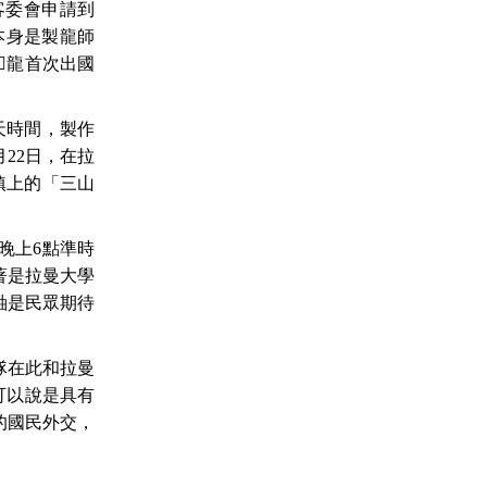
客委會申請到
本身是製龍師
𪹚
龍首次出國
天時間，製作
月
22
日，在拉
鎮上的「三山
晚上
6
點準時
著是拉曼大學
軸是民眾期待
隊在此和拉曼
可以說是具有
的國民外交，