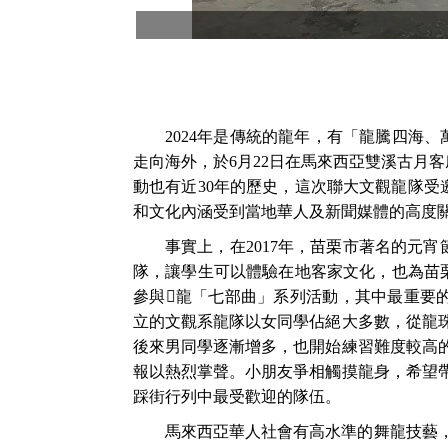
2024
年是傳統的龍年，有「龍騰四海、
走向海外，於
6
月
22
日在馬來西亞雙溪古月客
動也有近
30
年的歷史，這次聯大文觀龍隊受
和文化內涵受到當地華人及新聞媒體的高度
事實上，在
2017
年，苗栗市著名的元宵
隊，讓學生可以體驗在地客家文化，也為苗
參與
𪹚
龍「七部曲」系列活動，其中最重要
立的文觀系龍隊以女同學佔絕大多數，從龍
後來男同學逐漸增多，也開始練習難度較高
報以熱烈掌聲。小朋友爭相觸摸龍身，希望
踩街行列中最受歡迎的隊伍。
馬來西亞華人社會有高水準的舞龍技藝