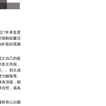
聯大
立
7
年來首度
所推動節慶活
炮炸龍的震撼
成立自己的龍
節首次亮相，
夜」。初次成
體大幅報導。
隊表演後，都
隊合照，成為
雖然有心出國