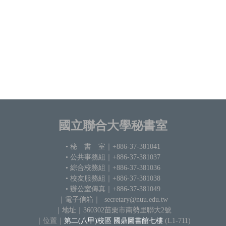
國立聯合大學秘書室
• 秘 書 室
｜+886-37-381041
• 公共事務組｜+886-37-381037
•
綜合校務組｜+886-37-381036
• 校友服務組｜+886-37-381038
• 辦公室傳真｜+886-37-381049
｜電子信箱
｜ secretary@nuu.edu.tw
｜地
址｜360302苗栗市南勢里聯大2號
｜
位置｜
第二(八甲)校區 國鼎圖書館七樓
(L1-711)