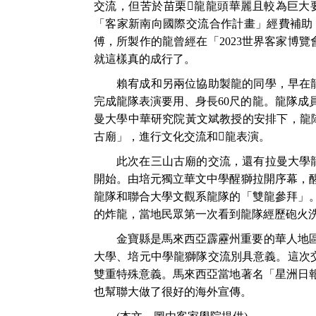
交流，但苦於苗栗
𪹚
龍龍頭華麗且較為巨大
「
客家新南向國際交流合作計畫
」
經費補助
傅，所製作的龍曾經在「
2023
世界客家博覽
就這樣真的成行了。
賴宥成和另兩位協助製龍的同學，早在
完成龍隊表演要用、身長
60
尺的龍。龍隊成
曼大學中華研究院黃文斌教授的安排下，龍
古廟」，進行文化交流和
𪹚
龍表演。
此次在三山古廟的交流，還有拉曼大學
開始。由培元獨立華文中學醒獅拉開序幕，
龍隊和聯合大學文觀系龍隊的「雙龍參拜」
的炸龍，當地民眾第一次看到龍隊經歷砲火
金寶縣是馬來西亞霹靂州重要的華人地
大學、培元中學龍獅隊交流別具意義。這次
雙重特殊意義。馬來西亞當地著名「星洲日
也幫聯大做了很好的海外宣傳。