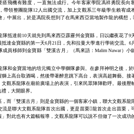
要搭飛機有難度，一直無法成行。今年客家學院馮祥勇院長向
，帶領整團龍隊
12
人出國交流，加上文觀系三年級學生賴宥成
會」中展出，於是馮院長想到了在馬來西亞當地製作龍的構想，
龍隊抵達前
10
天就先到馬來西亞霹靂州金寶縣，日以繼夜花了
9
員抵達金寶縣的第一天
6
月
21
日，先和拉曼大學進行學術交流。
6
隊成員移師到金寶縣「雙溪古月」（馬來語：
Malim Nawar
）小
龍隊和金寶當地的培元獨立中學獅隊參與。在參拜神明之後，於
醒獅上高台取酒喝，然後帶著醉意跳下高台，表演高超舞藝。接
。文觀系龍隊在廟前廣場上的表演，引來民眾陣陣歡呼。最後壓
洗禮，大開眼界。
區，而「雙溪古月」則是金寶縣的一個客家小鎮，聯大文觀系龍
交流是聯大文觀系龍隊首次出國，更是苗栗
𪹚
龍首次走出苗栗，
報」對此也有大篇幅報導，文觀系龍隊可以說不但做了一次成功