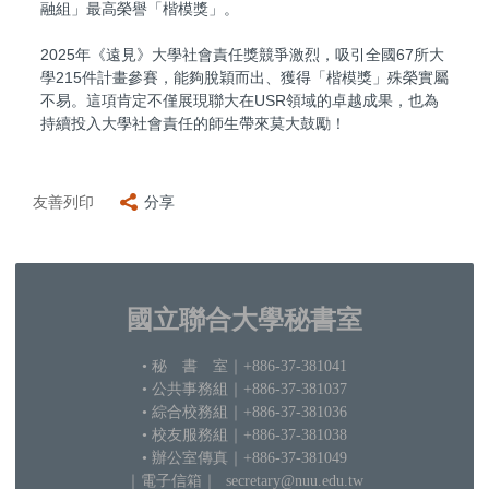
融組」最高榮譽「楷模獎」。
2025年《遠見》大學社會責任獎競爭激烈，吸引全國67所大
學215件計畫參賽，能夠脫穎而出、獲得「楷模獎」殊榮實屬
不易。這項肯定不僅展現聯大在USR領域的卓越成果，也為
持續投入大學社會責任的師生帶來莫大鼓勵！
友善列印
分享
國立聯合大學秘書室
• 秘 書 室
｜+886-37-381041
• 公共事務組｜+886-37-381037
•
綜合校務組｜+886-37-381036
• 校友服務組｜+886-37-381038
• 辦公室傳真｜+886-37-381049
｜電子信箱
｜ secretary@nuu.edu.tw