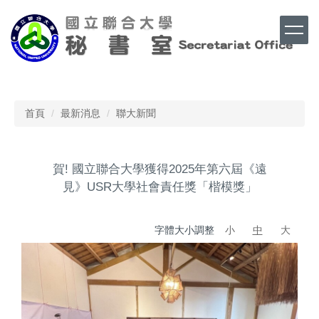
跳
到
主
要
內
Top
容
區
首頁
最新消息
聯大新聞
賀! 國立聯合大學獲得2025年第六屆《遠
見》USR大學社會責任獎「楷模獎」
字體大小調整
小
中
大