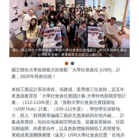
設計
圖
圖1、國立聯合大學研發處，舉辦大學社會責任場域參訪，不同系所師生參訪
台灣藺草學會、農會藺草文化館及山腳社區
國立聯合大學長期致力於推動「大學社會責任 (USR)」計
畫，2025年再創佳績！
本校工業設計系洪偉肯、張建成、姜秀傑三位老師，近五年
來透過教育部「大學社會責任實踐計畫-大學特色類萌芽型計
畫」（112-113年度）及「推動大學社會責任實踐基地
（USR Hub）計畫」（109-111年度），帶領學生深耕地
方，投入「苑裡藺草編織工藝的互惠展銷與在地共融」。計
畫成果豐碩，包括在地展銷空間改造、節慶裝置藝術、社區
活動協辦、跨產業合作，以及創新體驗與輔助工具開發等。
累積成果讓團隊榮獲《遠見》USR大學社會責任獎「在地共