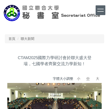
跳
到
主
要
內
Top
容
區
首頁
聯大新聞
CTAM2025國際力學研討會於聯大盛大登
場，七國學者齊聚交流力學新知！
字體大小調整
小
中
大