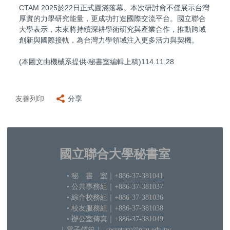
CTAM 2025於22日正式圓滿落幕。本次研討會不僅展示台灣
厚實的力學研究能量，更成功打造國際交流平台。國立聯合
大學表示，未來將持續深耕學術研究與產業合作，推動跨域
創新與國際接軌，為台灣力學領域注入更多活力與契機。
(本圖文由機械系提供‧秘書室編輯上稿)114.11.28
友善列印
分享
國立聯合大學秘書室
• 秘 書 室
｜+886-37-381041
• 公共事務組｜+886-37-381037
•
綜合校務組｜+886-37-381036
• 校友服務組｜+886-37-381038
• 辦公室傳真｜+886-37-381049
｜電子信箱
｜ secretary@nuu.edu.tw