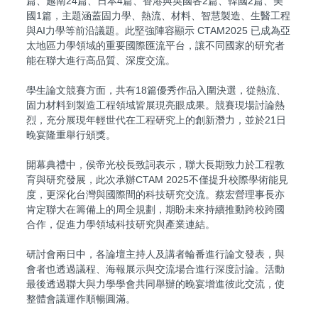
篇、越南24篇、日本4篇、香港與英國各2篇、韓國2篇、美
國1篇，主題涵蓋固力學、熱流、材料、智慧製造、生醫工程
與AI力學等前沿議題。此堅強陣容顯示 CTAM2025 已成為亞
太地區力學領域的重要國際匯流平台，讓不同國家的研究者
能在聯大進行高品質、深度交流。
學生論文競賽方面，共有18篇優秀作品入圍決選，從熱流、
固力材料到製造工程領域皆展現亮眼成果。競賽現場討論熱
烈，充分展現年輕世代在工程研究上的創新潛力，並於21日
晚宴隆重舉行頒獎。
開幕典禮中，侯帝光校長致詞表示，聯大長期致力於工程教
育與研究發展，此次承辦CTAM 2025不僅提升校際學術能見
度，更深化台灣與國際間的科技研究交流。蔡宏營理事長亦
肯定聯大在籌備上的周全規劃，期盼未來持續推動跨校跨國
合作，促進力學領域科技研究與產業連結。
研討會兩日中，各論壇主持人及講者輪番進行論文發表，與
會者也透過議程、海報展示與交流場合進行深度討論。活動
最後透過聯大與力學學會共同舉辦的晚宴增進彼此交流，使
整體會議運作順暢圓滿。