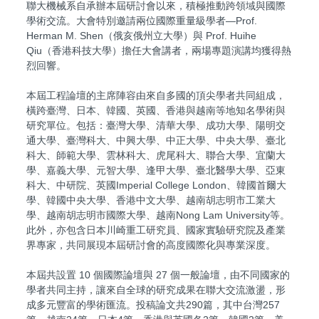
聯大機械系自承辦本屆研討會以來，積極推動跨領域與國際
學術交流。大會特別邀請兩位國際重量級學者—Prof.
Herman M. Shen（俄亥俄州立大學）與 Prof. Huihe
Qiu（香港科技大學）擔任大會講者，兩場專題演講均獲得熱
烈回響。
本屆工程論壇的主席陣容由來自多國的頂尖學者共同組成，
橫跨臺灣、日本、韓國、英國、香港與越南等地知名學術與
研究單位。包括：臺灣大學、清華大學、成功大學、陽明交
通大學、臺灣科大、中興大學、中正大學、中央大學、臺北
科大、師範大學、雲林科大、虎尾科大、聯合大學、宜蘭大
學、嘉義大學、元智大學、逢甲大學、臺北醫學大學、亞東
科大、中研院、英國Imperial College London、韓國首爾大
學、韓國中央大學、香港中文大學、越南胡志明市工業大
學、越南胡志明市國際大學、越南Nong Lam University等。
此外，亦包含日本川崎重工研究員、國家實驗研究院及產業
界專家，共同展現本屆研討會的高度國際化與專業深度。
本屆共設置 10 個國際論壇與 27 個一般論壇，由不同國家的
學者共同主持，讓來自全球的研究成果在聯大交流激盪，形
成多元豐富的學術匯流。投稿論文共290篇，其中台灣257