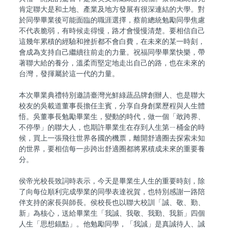
肯定聯大是和土地、產業及地方發展有很深連結的大學。對
於同學畢業後可能面臨的職涯選擇，蔡前總統勉勵同學焦慮
不代表脆弱，有時候走得慢，路才會慢慢清楚。要相信自己
這幾年累積的經驗和挫折都不會白費，在未來的某一時刻，
會成為支持自己繼續往前走的力量。祝福同學畢業快樂，帶
著聯大給的養分，溫柔而堅定地走出自己的路，也在未來的
台灣，發揮屬於這一代的力量。
本次畢業典禮特別邀請臺灣光鮮綠蔬品牌創辦人、也是聯大
校友的吳載道董事長擔任主賓，分享自身創業歷程與人生體
悟。吳董事長勉勵畢業生，變動的時代，做一個「敢跨界、
不停學」的聯大人，也期許畢業生在存到人生第ㄧ桶金的時
候，買上一張飛往世界各國的機票，離開舒適圈去探索未知
的世界，要相信每一步跨出舒適圈都將累積成未來的重要養
分。
侯帝光校長致詞時表示，今天是畢業生人生的重要時刻，除
了向每位順利完成學業的同學表達祝賀，也特別感謝一路陪
伴支持的家長與師長。侯校長也以聯大校訓「誠、敬、勤、
新」為核心，送給畢業生「我誠、我敬、我勤、我新」四個
人生「思想錨點」。他勉勵同學，「我誠」是真誠待人、誠