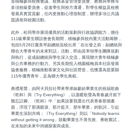
並積極參與校務會議、校務基金管理委員會、教務與學務等
多項校級委員會，促進學生與校方溝通，對學生權益及校務
發展具實質貢獻，任內更推動心理假制度，辦理多項公共議
題講座與校園活動。
此外，松同學亦展現優異的活動策劃與行政協調能力，擔任
111級畢業生聯誼會會長期間，積極參與校內重大活動籌辦，
包括5月28日蕭美琴副總統蒞校出席「在出發之前：副總統與
聯合大學青年的未來對話」活動，即由其率領學生團隊規劃
與執行，促成副總統與學生深入交流，展現聯大青年積極參
與公共事務的行動力。另其長期投入桃園楊梅員本社區發展
協會服務，積極推動客家文化與社區營造，也獲選為苗栗縣
115年優秀青年，足為聯大學生典範。
典禮尾聲，由阿卡貝拉社帶來學弟妹獻給畢業生的祝福歌曲
《乾杯》與《Try Everything》，以溫暖歌聲為青春歲月留下
難忘註腳。《乾杯》中「如果說要我選出代表青春那個畫
面，浮現了那滴眼淚、那片藍天、那年畢業」的歌詞，引起
畢業生深刻共鳴；《Try Everything》則以「Nobody learns
without getting it wrong」鼓勵畢業生不畏失敗、勇敢嘗試，
在未知的未來中持續探索與成長。