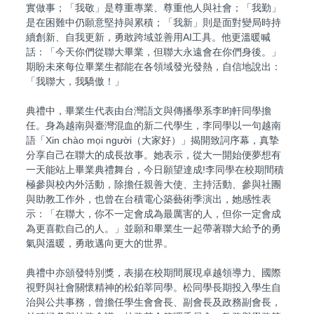
實做事；「我敬」是尊重專業、尊重他人與社會；「我勤」
是在困難中仍願意堅持與累積；「我新」則是面對變局時持
續創新、自我更新，勇敢跨域並善用AI工具。他更溫暖喊
話：「今天你們從聯大畢業，但聯大永遠會在你們身後。」
期盼未來每位畢業生都能在各領域發光發熱，自信地說出：
「我聯大，我驕傲！」
典禮中，畢業生代表由台灣語文與傳播學系李昀軒同學擔
任。身為越南與臺灣混血的新二代學生，李同學以一句越南
語「Xin chào mọi người（大家好）」揭開致詞序幕，真摯
分享自己在聯大的成長故事。她表示，從大一開始便夢想有
一天能站上畢業典禮舞台，今日願望達成!李同學在校期間積
極參與校內外活動，除擔任親善大使、主持活動、參與社團
與助教工作外，也曾在台積電心築藝術季演出，她感性表
示：「在聯大，你不一定會成為最厲害的人，但你一定會成
為更喜歡自己的人。」並願和畢業生一起帶著聯大給予的勇
氣與溫暖，勇敢邁向更大的世界。
典禮中亦頒發特別獎，表揚在校期間展現卓越領導力、國際
視野與社會關懷精神的松鉑莘同學。松同學長期投入學生自
治與公共事務，曾擔任學生會會長、副會長及政務副會長，