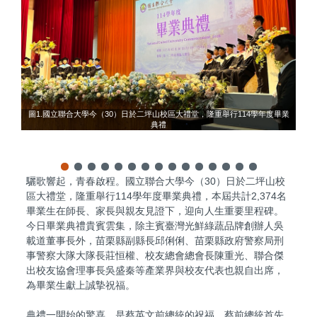
圖
圖1.國立聯合大學今（30）日於二坪山校區大禮堂，隆重舉行114學年度畢業
典禮
驪歌響起，青春啟程。國立聯合大學今（30）日於二坪山校
區大禮堂，隆重舉行114學年度畢業典禮，本屆共計2,374名
畢業生在師長、家長與親友見證下，迎向人生重要里程碑。
今日畢業典禮貴賓雲集，除主賓臺灣光鮮綠蔬品牌創辦人吳
載道董事長外，苗栗縣副縣長邱俐俐、苗栗縣政府警察局刑
事警察大隊大隊長莊恒權、校友總會總會長陳重光、聯合傑
出校友協會理事長吳盛秦等產業界與校友代表也親自出席，
為畢業生獻上誠摯祝福。
典禮一開始的驚喜，是蔡英文前總統的祝福。蔡前總統首先