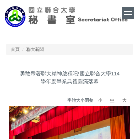
跳
到
主
要
內
Top
容
區
首頁
聯大新聞
勇敢帶著聯大精神啟程吧!國立聯合大學114
學年度畢業典禮圓滿落幕
字體大小調整
小
中
大