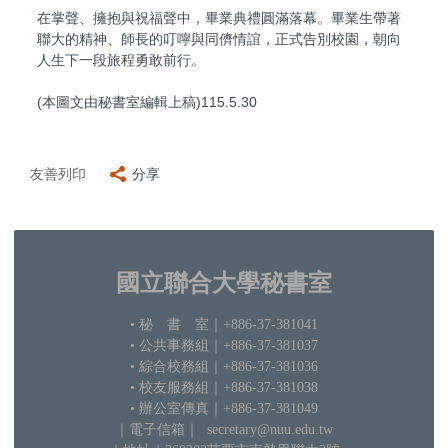
在掌聲、擁抱與祝福聲中，畢業典禮圓滿落幕。畢業生帶著
聯大的精神、師長的叮嚀與同儕情誼，正式告別校園，朝向
人生下一段旅程勇敢前行。
(本圖文由秘書室編輯上稿)115.5.30
友善列印
分享
國立聯合大學秘書室
• 秘 書 室
｜+886-37-381041
• 公共事務組｜+886-37-381037
•
綜合校務組｜+886-37-381036
• 校友服務組｜+886-37-381038
• 辦公室傳真｜+886-37-381049
｜電子信箱
｜ secretary@nuu.edu.tw