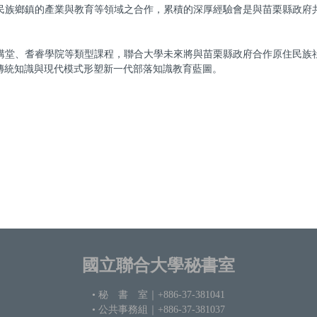
民族鄉鎮的產業與教育等領域之合作，累積的深厚經驗會是與苗栗縣政府
講堂、耆睿學院等類型課程，聯合大學未來將與苗栗縣政府合作原住民族
傳統知識與現代模式形塑新一代部落知識教育藍圖。
國立聯合大學秘書室
• 秘 書 室
｜+886-37-381041
• 公共事務組｜+886-37-381037