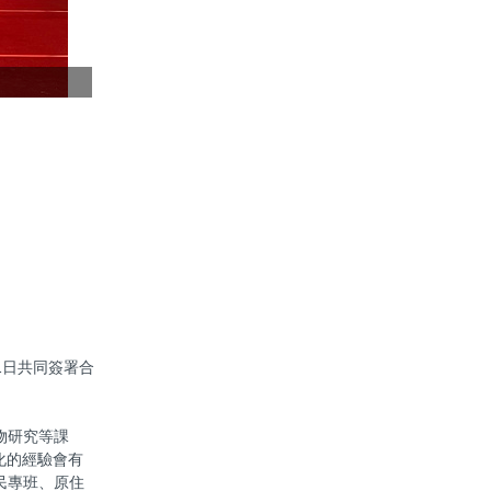
圖2.苗栗縣
1日共同簽署合
物研究等課
化的經驗會有
民專班、原住