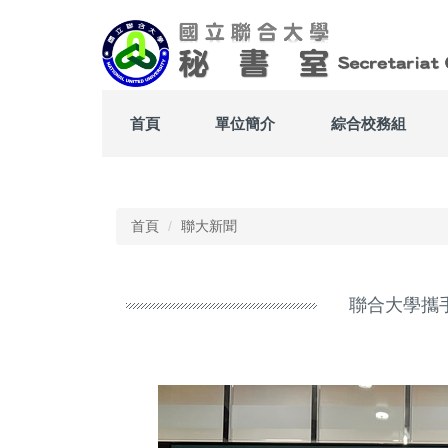
跳
到
主
要
內
容
首頁
單位簡介
綜合校務組
區
Top
首頁
聯大新聞
聯合大學攜