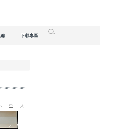
彙編
下載專區
小
中
大