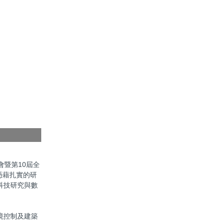
圖2.建築系沈艷秀與
暨第10屆全
並憑藉扎實的研
科技研究與數
境控制及建築