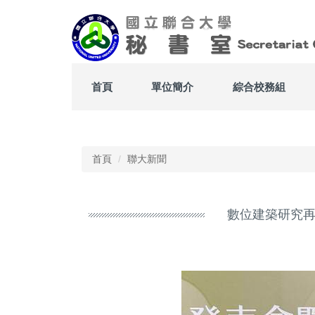
跳
到
主
要
內
容
首頁
單位簡介
綜合校務組
區
Top
首頁
聯大新聞
數位建築研究再