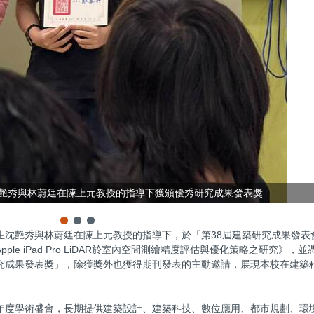
沈艷秀與林蔚廷在陳上元教授的指導下獲頒優秀研究成果發表獎
沈艷秀與林蔚廷在陳上元教授的指導下，於「第38屆建築研究成果發表會
e iPad Pro LiDAR於室內空間測繪精度評估與優化策略之研究》，
究成果發表獎」，除獲獎外也獲得期刊發表的主動邀請，展現本校在建築
年度學術盛會，長期提供建築設計、建築科技、數位應用、都市規劃、環