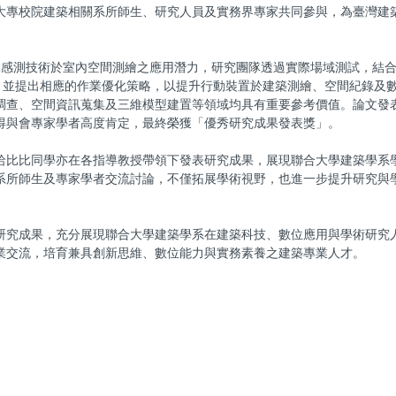
大專校院建築相關系所師生、研究人員及實務界專家共同參與，為臺灣建
LiDAR感測技術於室內空間測繪之應用潛力，研究團隊透過實際場域測試，結合 
現，並提出相應的作業優化策略，以提升行動裝置於建築測繪、空間紀錄及
調查、空間資訊蒐集及三維模型建置等領域均具有重要參考價值。論文發
得與會專家學者高度肯定，最終榮獲「優秀研究成果發表獎」。
哈比比同學亦在各指導教授帶領下發表研究成果，展現聯合大學建築學系
系所師生及專家學者交流討論，不僅拓展學術視野，也進一步提升研究與
研究成果，充分展現聯合大學建築學系在建築科技、數位應用與學術研究
業交流，培育兼具創新思維、數位能力與實務素養之建築專業人才。