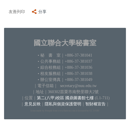
友善列印
分享
國立聯合大學秘書室
• 秘 書 室
｜+886-37-381041
• 公共事務組｜+886-37-381037
•
綜合校務組｜+886-37-381036
• 校友服務組｜+886-37-381038
• 辦公室傳真｜+886-37-381049
｜電子信箱
｜ secretary@nuu.edu.tw
｜地
址｜360302苗栗市南勢里聯大2號
｜
位置｜
第二(八甲)校區 國鼎圖書館七樓
(L1-711)
｜
意見反映
｜
隱私與個資保護聲明
｜
智財權宣告
｜
Icons made by Freepik from www.flaticon.com is licensed by CC 3.0 BY