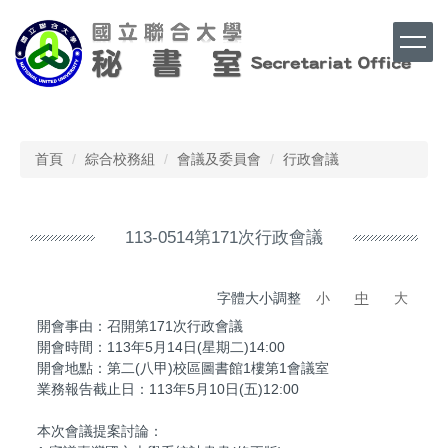
跳
到
主
要
內
Top
容
區
首頁
綜合校務組
會議及委員會
行政會議
113-0514第171次行政會議
字體大小調整
小
中
大
開會事由：召開第171次行政會議
開會時間：113年5月14日(星期二)14:00
開會地點：第二(八甲)校區圖書館1樓第1會議室
業務報告截止日：113年5月10日(五)12:00
本次會議提案討論：