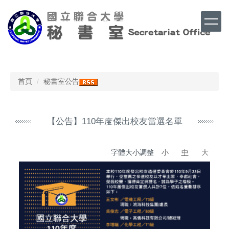
跳
到
主
要
內
Top
容
區
首頁
秘書室公告
【公告】110年度傑出校友當選名單
字體大小調整
小
中
大