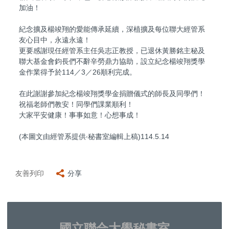
加油！
紀念擴及楊竣翔的愛能傳承延續，深植擴及每位聯大經管系
友心目中，永遠永遠！
更要感謝現任經管系主任吳志正教授，已退休黃勝銘主秘及
聯大基金會鈞長們不辭辛勞鼎力協助，設立紀念楊竣翔獎學
金作業得予於114／3／26順利完成。
在此謝謝參加紀念楊竣翔獎學金捐贈儀式的師長及同學們！
祝福老師們教安！同學們課業順利！
大家平安健康！事事如意！心想事成！
(本圖文由經管系提供‧秘書室編輯上稿)114.5.14
友善列印
分享
國立聯合大學秘書室