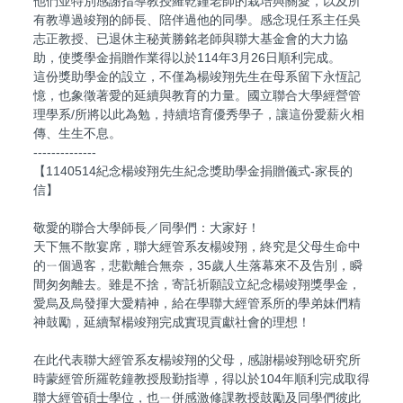
他們並特別感謝指導教授羅乾鐘老師的栽培與關愛，以及所
有教導過竣翔的師長、陪伴過他的同學。感念現任系主任吳
志正教授、已退休主秘黃勝銘老師與聯大基金會的大力協
助，使獎學金捐贈作業得以於114年3月26日順利完成。
這份獎助學金的設立，不僅為楊竣翔先生在母系留下永恆記
憶，也象徵著愛的延續與教育的力量。國立聯合大學經營管
理學系/所將以此為勉，持續培育優秀學子，讓這份愛薪火相
傳、生生不息。
--------------
【1140514紀念楊竣翔先生紀念獎助學金捐贈儀式-家長的
信】
敬愛的聯合大學師長／同學們：大家好！
天下無不散宴席，聯大經管系友楊竣翔，終究是父母生命中
的ㄧ個過客，悲歡離合無奈，35歲人生落幕來不及告別，瞬
間匆匆離去。雖是不捨，寄託祈願設立紀念楊竣翔獎學金，
愛烏及烏發揮大愛精神，給在學聯大經管系所的學弟妹們精
神鼓勵，延續幫楊竣翔完成實現貢獻社會的理想！
在此代表聯大經管系友楊竣翔的父母，感謝楊竣翔唸研究所
時蒙經管所羅乾鐘教授殷勤指導，得以於104年順利完成取得
聯大經管碩士學位，也ㄧ併感激修課教授鼓勵及同學們彼此