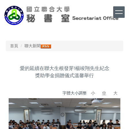
跳
到
主
要
內
Top
容
區
首頁
聯大新聞
愛的延續在聯大生根發芽!楊竣翔先生紀念
獎助學金捐贈儀式溫馨舉行
字體大小調整
小
中
大