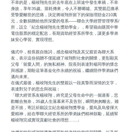
不幸的是，楊竣翔先生於去年底在上班途中發生車禍，不幸
身故，享年35歲。噩耗傳來，令人不勝唏噓。其雙親忍痛承
受摯愛離世的悲痛，決定將竣翔所留下的保險理賠金210萬
元，全數捐贈給他所深愛的母系——聯合大學經營管理學系/
所，設立「紀念楊竣翔先生獎助學金」，希望藉由購買中華
電信股票的穩定配息，長期資助經管系所學生，讓更多學弟
妹安心學習、實現理想。
儀式中，校長親自致詞，感念楊竣翔及其父親皆為聯大系
友，表示這份捐贈不僅延續了竣翔對社會的關懷，更彰顯其
父母「留愛人間」的無私精神。院長則表達對楊同學的懷念
與感謝，期盼這筆基金化作永續的祝福，繼續陪伴學弟妹們
邁向未來。
在儀式最後，楊竣翔先生的雙親以一段真摯而深情的文字，
表達對兒子的思念與祝福：
「聯大經管系友楊竣翔，終究是父母生命中的ㄧ個過客，悲
歡離合無奈，35歲人生落幕來不及告別，瞬間匆匆離去。雖
是不捨，寄託祈願設立紀念楊竣翔獎學金，愛烏及烏發揮大
愛精神，給在學聯大經管系所的學弟妹們精神鼓勵，延續幫
楊竣翔完成實現貢獻社會的理想……」