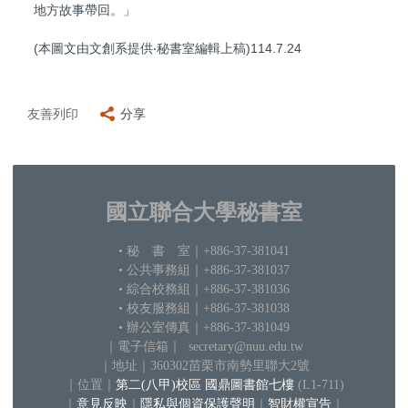
地方故事帶回。」
(本圖文由文創系提供‧秘書室編輯上稿)114.7.24
友善列印
分享
國立聯合大學秘書室
• 秘 書 室
｜+886-37-381041
• 公共事務組｜+886-37-381037
•
綜合校務組｜+886-37-381036
• 校友服務組｜+886-37-381038
• 辦公室傳真｜+886-37-381049
｜電子信箱
｜ secretary@nuu.edu.tw
｜地
址｜360302苗栗市南勢里聯大2號
｜
位置｜
第二(八甲)校區 國鼎圖書館七樓
(L1-711)
｜
意見反映
｜
隱私與個資保護聲明
｜
智財權宣告
｜