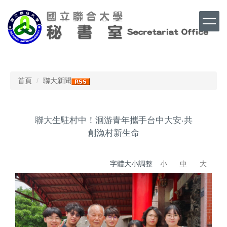
跳
到
主
要
內
Top
容
區
首頁
聯大新聞
聯大生駐村中！洄游青年攜手台中大安‧共
創漁村新生命
字體大小調整
小
中
大