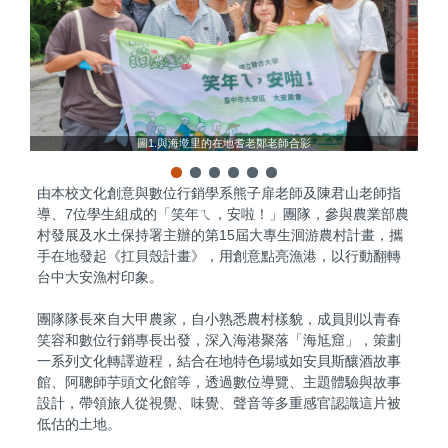
圖1.與海墘里的在地耆老鄭老師合影
由本校文化創意與數位行銷學系熊子扉老師及陳君山老師指
導、7位學生組成的「笑年ㄟ，安啦！」團隊，參與農業部農
村發展及水土保持署主辦的第15屆大專生洄游農村計畫，攜
手在地發起《扛貝殼計畫》，用創意點亮漁港，以行動翻轉
台中大安漁村印象。
團隊隊長來自大甲農家，自小熟悉農村樣貌，成員則以青春
笑容和數位行銷專長出發，深入海港聚落「海尪窟」，策劃
一系列文化轉譯遊程，結合在地特色場域如安貝斯釀酒故事
館、阿聰師芋頭文化館等，透過數位導覽、主題體驗與故事
設計，帶領旅人從視覺、味覺、聲音等多重感官認識這片被
低估的土地。