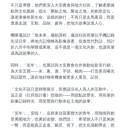
不只是導覽，他們更深入大安農會與地方社區，了解產業痛
點與文化脈絡，提出「聚鯨之地、聚金之地」的創意定位，
讓老港擁有新生命。這樣的旅行，不再只是走馬看花，而是
透過走讀、互動、品味、參與，把地方故事說進人心。
團隊還設計「致未來」攝影課程，邀請社區長輩以手機記錄
生活日常，將地方記憶轉為影像資產，促進世代對話，預計
於八月中旬舉辦成果展。這不僅是一場文化共創，也讓長輩
成為說故事的人。
同時，「笑年ㄟ」也嘗試與大安農會合作推動短影音行銷，
為大安五寶——米、蔥、酒、芋頭、豬肉——打造更高曝光
與話題性，讓在地好物有機會被更多人看見、記住。
「文化不該只是靜態展示，而應該活在人與人的互動中。」
這正是《扛貝殼計畫》想做的——用甜點說歷史、用長輩的
影像記錄時光、用笑聲與行動串起土地的故事。
「笑年ㄟ，安啦！」這群來自苗栗聯大的青年，用熱情與創
意勇闖地方，也勇於改變。他們說：「希望旅人不只是匆匆
一瞥，而是能真正走進、聽見、留下，把文化感動帶走，把