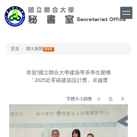
跳
到
主
要
內
Top
容
區
首頁
聯大新聞
恭賀!國立聯合大學建築學系學生榮獲
「2025近零碳建築設計獎」卓越獎
字體大小調整
小
中
大