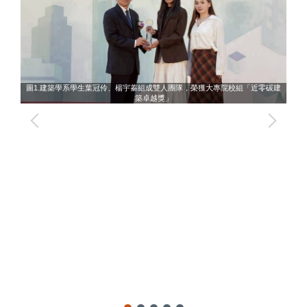
圖1.建築學系學生葉冠伶、楊宇蓁組成雙人團隊，榮獲大專院校組「近零碳建
築卓越獎」