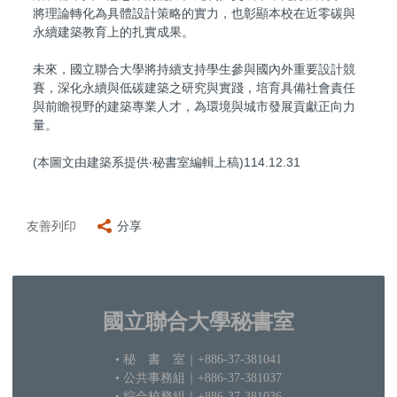
將理論轉化為具體設計策略的實力，也彰顯本校在近零碳與
永續建築教育上的扎實成果。
未來，國立聯合大學將持續支持學生參與國內外重要設計競
賽，深化永續與低碳建築之研究與實踐，培育具備社會責任
與前瞻視野的建築專業人才，為環境與城市發展貢獻正向力
量。
(本圖文由建築系提供‧秘書室編輯上稿)114.12.31
友善列印
分享
國立聯合大學秘書室
• 秘 書 室
｜+886-37-381041
• 公共事務組｜+886-37-381037
•
綜合校務組｜+886-37-381036