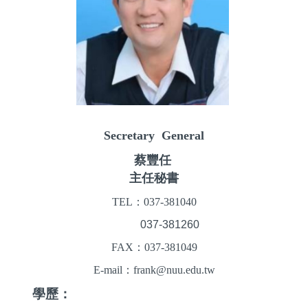
Secretary General
蔡豐任
主任秘書
TEL：037-381040
TEL：
037-381260
FAX：037-381049
E-mail：frank@nuu.edu.tw
學歷：