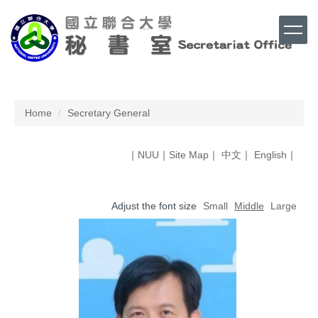
Jump
to
the
main
content
Top
block
Home
Secretary General
｜
NUU
｜
Site Map
｜
中文
｜
English
｜
Adjust the font size
Small
Middle
Large